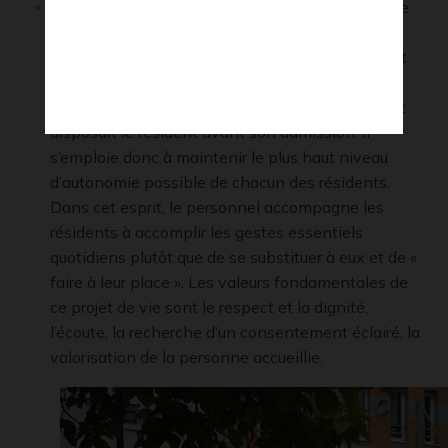
Un volet projet de vie
qui permet au résident de
s’adapter à son nouveau cadre de vie et à
l’établissement de s’adapter au nouveau résident
tout en y intégrant l’entourage ou la famille du
résident. Ce projet vise à maintenir les liens dont
disposait le résident avant son admission. Il
s’emploie donc à maintenir le plus haut niveau
d’autonomie possible de chacun des résidents.
Dans cet esprit, le personnel accompagne les
résidents à accomplir les gestes essentiels
quotidiens plutôt que de se substituer à eux et de «
faire à leur place ». Les valeurs fondamentales de
ce projet de vie sont le respect et la dignité,
l’écoute, la recherche d’un consentement éclairé, la
valorisation de la personne accueillie.